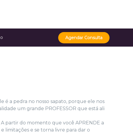
to
Agendar Consulta
e é a pedra no nosso sapato, porque ele nos
realidade um grande PROFESSOR que está ali
l. A partir do momento que você APRENDE a
limitações e se torna livre para dar o