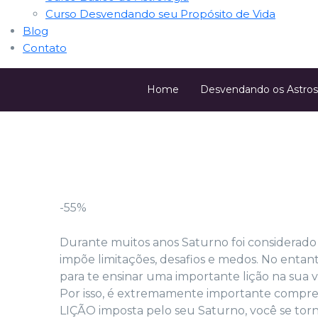
Curso Desvendando seu Propósito de Vida
Blog
Contato
Home
Desvendando os Astros
-55%
Durante muitos anos Saturno foi considerado 
impõe limitações, desafios e medos. No enta
para te ensinar uma importante lição na sua v
Por isso, é extremamente importante compr
LIÇÃO imposta pelo seu Saturno, você se torna